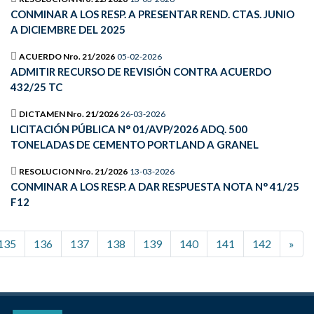
CONMINAR A LOS RESP. A PRESENTAR REND. CTAS. JUNIO
A DICIEMBRE DEL 2025
ACUERDO Nro. 21/2026
05-02-2026
ADMITIR RECURSO DE REVISIÓN CONTRA ACUERDO
432/25 TC
DICTAMEN Nro. 21/2026
26-03-2026
LICITACIÓN PÚBLICA N° 01/AVP/2026 ADQ. 500
TONELADAS DE CEMENTO PORTLAND A GRANEL
RESOLUCION Nro. 21/2026
13-03-2026
CONMINAR A LOS RESP. A DAR RESPUESTA NOTA N° 41/25
F12
135
136
137
138
139
140
141
142
»