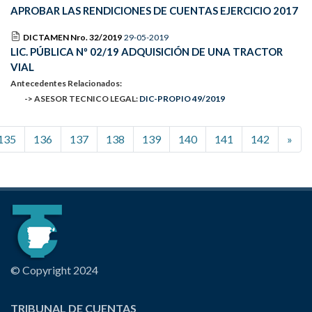
APROBAR LAS RENDICIONES DE CUENTAS EJERCICIO 2017
DICTAMEN Nro. 32/2019
29-05-2019
LIC. PÚBLICA Nº 02/19 ADQUISICIÓN DE UNA TRACTOR
VIAL
Antecedentes Relacionados:
-> ASESOR TECNICO LEGAL:
DIC-PROPIO 49/2019
135
136
137
138
139
140
141
142
»
© Copyright 2024
TRIBUNAL DE CUENTAS