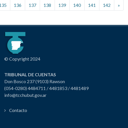
135
136
137
138
139
140
141
142
»
© Copyright 2024
TRIBUNAL DE CUENTAS
Don Bosco 237 (9103) Rawson
(054-0280) 4484711 / 4481853 / 4481489
info@tcchubut.gov.ar
Contacto