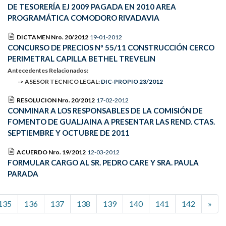
DE TESORERÍA EJ 2009 PAGADA EN 2010 AREA
PROGRAMÁTICA COMODORO RIVADAVIA
DICTAMEN Nro. 20/2012
19-01-2012
CONCURSO DE PRECIOS Nº 55/11 CONSTRUCCIÓN CERCO
PERIMETRAL CAPILLA BETHEL TREVELIN
Antecedentes Relacionados:
-> ASESOR TECNICO LEGAL:
DIC-PROPIO 23/2012
RESOLUCION Nro. 20/2012
17-02-2012
CONMINAR A LOS RESPONSABLES DE LA COMISIÓN DE
FOMENTO DE GUALJAINA A PRESENTAR LAS REND. CTAS.
SEPTIEMBRE Y OCTUBRE DE 2011
ACUERDO Nro. 19/2012
12-03-2012
FORMULAR CARGO AL SR. PEDRO CARE Y SRA. PAULA
PARADA
135
136
137
138
139
140
141
142
»