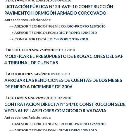
DICTAMEN Nro. 250/2010
03-09-2010
LICITACIÓN PÚBLICA Nº 24-AVP-10 CONSTRUCCIÓN
PAVIMENTO HORMIGÓN ARMADO CORCOVADO
Antecedentes Relacionados:
-> ASESOR TECNICO INGENIERO:
DIC-PROPIO 128/2010
-> ASESOR TECNICO LEGAL:
DIC-PROPIO 120/2010
-> CONTADOR FISCAL:
DIC-PROPIO 318/2010
RESOLUCION Nro. 250/2010
21-10-2010
MODIFICAR EL PRESUPUESTO DE EROGACIONES DEL SAF
4 TRIBUNAL DE CUENTAS
ACUERDO Nro. 249/2010
09-08-2010
APROBAR LAS RENDICIONES DE CUENTAS DE LOS MESES
DE ENERO A DICIEMBRE DE 2006
DICTAMEN Nro. 249/2010
01-09-2010
CONTRATACIÓN DIRECTA Nº 34/10 CONSTRUCCIÓN SEDE
VECINAL Bº LAS FLORES COMODORO RIVADAVIA
Antecedentes Relacionados:
-> ASESOR TECNICO INGENIERO:
DIC-PROPIO 125/2010
-> ASESOR TECNICO LEGAL:
DIC-PROPIO 130/2010